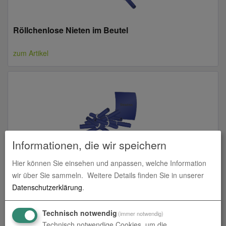
Röllchenlose Nieten im Beutel
zum Artikel
Informationen, die wir speichern
Hier können Sie einsehen und anpassen, welche Information
wir über Sie sammeln.
Weitere Details finden Sie in unserer
Röllchenlose weiß Gewinnnummern
Datenschutzerklärung
.
zum Artikel
Technisch notwendig
(immer notwendig)
Technisch notwendige Cookies, um die