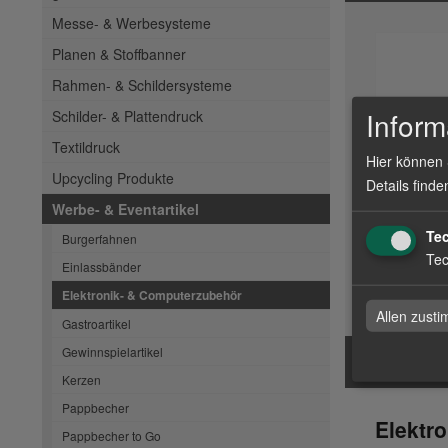
Messe- & Werbesysteme
Planen & Stoffbanner
Rahmen- & Schildersysteme
Inform
Schilder- & Plattendruck
Textildruck
Hier können 
Upcycling Produkte
Details finde
Mouse
Werbe- & Eventartikel
Te
Burgerfahnen
Tec
Einlassbänder
zum Artike
Elektronik- & Computerzubehör
Allen zust
Gastroartikel
Gewinnspielartikel
Kerzen
Pappbecher
Elektr
Pappbecher to Go