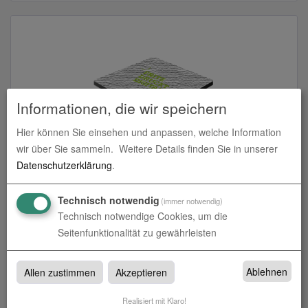
Informationen, die wir speichern
Hier können Sie einsehen und anpassen, welche Information
wir über Sie sammeln.
Weitere Details finden Sie in unserer
Butlerfinish (Aluverbundplatte gebürstet)
Datenschutzerklärung
.
zum Artikel
Technisch notwendig
(immer notwendig)
Technisch notwendige Cookies, um die
Seitenfunktionalität zu gewährleisten
Butlerfinish
Ablehnen
Allen zustimmen
Akzeptieren
Butlerfinish bei fritzdruckt.online in Dußlingen und Albstadt
Realisiert mit Klaro!