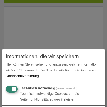
Informationen, die wir speichern
Alu-Verbund
Hier können Sie einsehen und anpassen, welche Information
Alu-Verbund bei fritzdruckt.online in Dußlingen und
wir über Sie sammeln.
Weitere Details finden Sie in unserer
Albstadt
Datenschutzerklärung
.
Technisch notwendig
(immer notwendig)
Produkte in
gefräste Materialien
Technisch notwendige Cookies, um die
Seitenfunktionalität zu gewährleisten