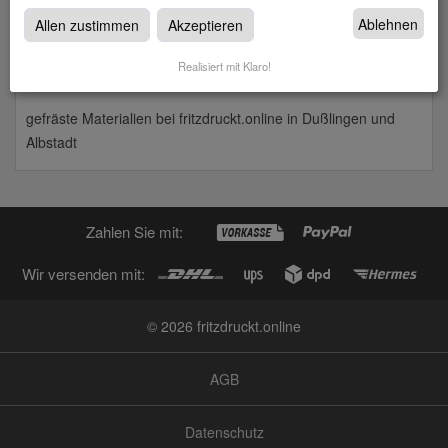
Ablehnen
Allen zustimmen
Akzeptieren
Realisiert mit Klaro!
gefräste Materialien
gefräste Materialien bei fritzdruckt.online in Dußlingen und
Albstadt
Zahlen Sie mit:
Wir versenden mit:
© 2026 fritzdruckt.online
AGB
Datenschutz