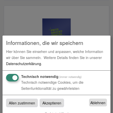
Informationen, die wir speichern
Hier können Sie einsehen und anpassen, welche Information
wir über Sie sammeln.
Weitere Details finden Sie in unserer
Aufkleber Polymer 2D - weiß und transparent
Datenschutzerklärung
.
zum Artikel
Technisch notwendig
(immer notwendig)
Technisch notwendige Cookies, um die
Seitenfunktionalität zu gewährleisten
Aufkleber polymer 5-7 Jahre
Ablehnen
Allen zustimmen
Akzeptieren
Aufkleber polymer 5-7 Jahre bei fritzdruckt.online in Dußlingen