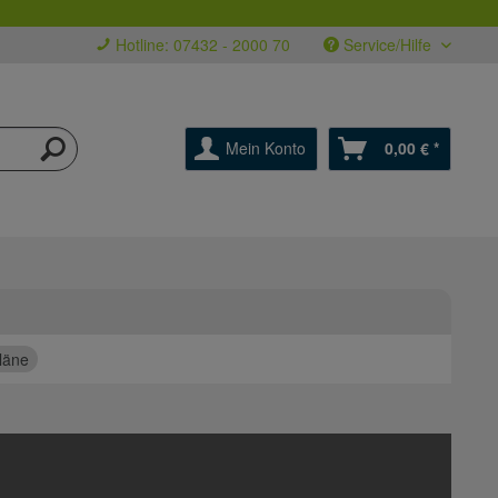
Hotline: 07432 - 2000 70
Service/Hilfe
Mein Konto
0,00 € *
läne