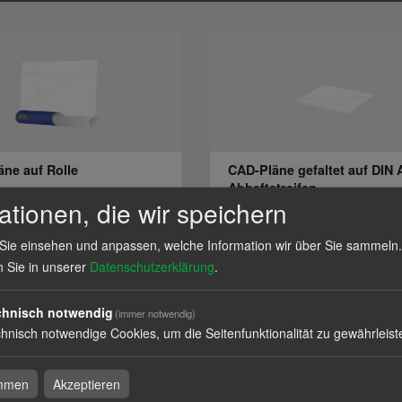
ne auf Rolle
CAD-Pläne gefaltet auf DIN 
Abheftstreifen
ationen, die wir speichern
Sie einsehen und anpassen, welche Information wir über Sie sammeln.
l
zum Artikel
n Sie in unserer
Datenschutzerklärung
.
chnisch notwendig
(immer notwendig)
hnisch notwendige Cookies, um die Seitenfunktionalität zu gewährleist
äne
immen
Akzeptieren