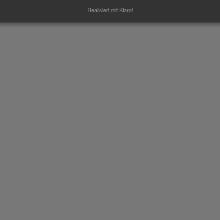
ei fritzdruckt.online in Dußlingen und Albstadt
Realisiert mit Klaro!