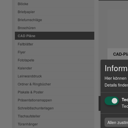
Blöcke
Briefpapier
Briefumschläge
Broschüren
CAD Pläne
Faltblätter
Flyer
CAD-Plä
Fototapete
Inform
Kalender
Leinwanddruck
Hier können 
zum Artike
Ordner & Ringbücher
Details finde
Plakate & Poster
Te
Präsentationsmappen
Tec
Schreibtischunterlagen
Tischaufsteller
CAD Pl
Allen zust
Türanhänger