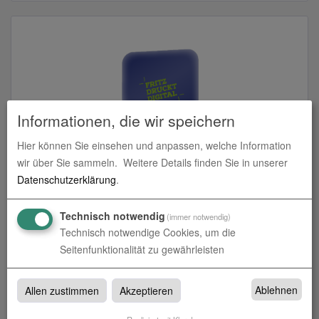
Informationen, die wir speichern
Hier können Sie einsehen und anpassen, welche Information
wir über Sie sammeln.
Weitere Details finden Sie in unserer
3D-Gel-Aufkleber
Datenschutzerklärung
.
zum Artikel
Technisch notwendig
(immer notwendig)
Technisch notwendige Cookies, um die
Seitenfunktionalität zu gewährleisten
3D Gel Aufkleber
Ablehnen
Allen zustimmen
Akzeptieren
3D Gel Aufkleber bei fritzdruckt.online in Dußlingen und