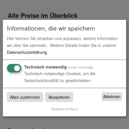
Alle Preise im Überblick
Informationen, die wir speichern
Produkt-Konfiguration
622,22
€
Hier können Sie einsehen und anpassen, welche Information
Druckdaten überprüfen
0,00
€
wir über Sie sammeln.
Weitere Details finden Sie in unserer
Datenschutzerklärung
.
Produktion und Versand
0,00
€
Technisch notwendig
Produktions- und Lieferzeit
0,00
€
(immer notwendig)
Technisch notwendige Cookies, um die
Seitenfunktionalität zu gewährleisten
Gesamtbetrag (netto)
622,22
€
zzgl. 19% MwSt.
118,22
€
Ablehnen
Allen zustimmen
Akzeptieren
Gesamtbetrag (brutto)
740,45
€
Realisiert mit Klaro!